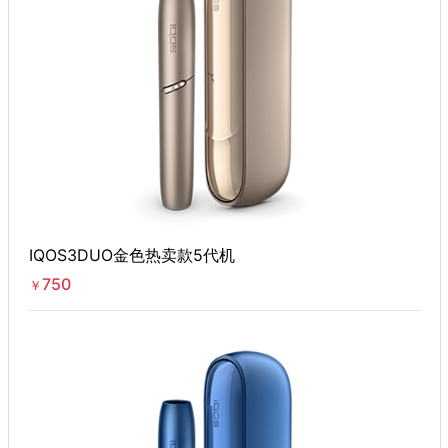
IQOS3DUO金色热卖款5代机
750
￥