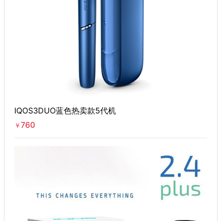
IQOS3DUO蓝色热卖款5代机
760
￥