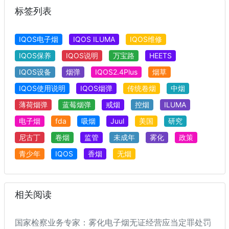
标签列表
IQOS电子烟
IQOS ILUMA
IQOS维修
IQOS保养
IQOS说明
万宝路
HEETS
IQOS设备
烟弹
IQOS2.4Plus
烟草
IQOS使用说明
IQOS烟弹
传统卷烟
中烟
薄荷烟弹
蓝莓烟弹
戒烟
控烟
ILUMA
电子烟
fda
吸烟
Juul
美国
研究
尼古丁
卷烟
监管
未成年
雾化
政策
青少年
IQOS
香烟
无烟
相关阅读
国家检察业务专家：雾化电子烟无证经营应当定罪处罚