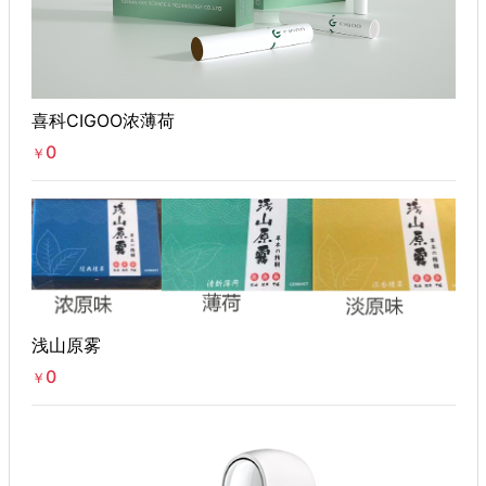
喜科CIGOO浓薄荷
0
￥
浅山原雾
0
￥