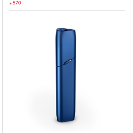
570
￥