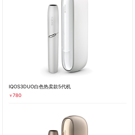
IQOS3DUO白色热卖款5代机
780
￥