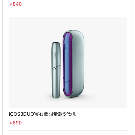
840
￥
IQOS3DUO宝石蓝限量款5代机
890
￥