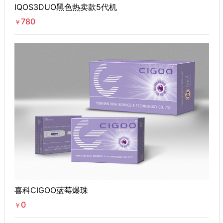
IQOS3DUO黑色热卖款5代机
780
￥
喜科CIGOO蓝莓爆珠
0
￥