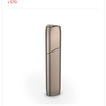
570
￥