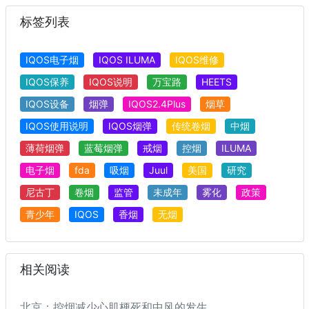
标签列表
IQOS电子烟
IQOS ILUMA
IQOS维修
IQOS保养
IQOS说明
万宝路
HEETS
IQOS设备
烟弹
IQOS2.4Plus
烟草
IQOS使用说明
IQOS烟弹
传统卷烟
中烟
薄荷烟弹
蓝莓烟弹
戒烟
控烟
ILUMA
电子烟
fda
吸烟
Juul
美国
研究
尼古丁
卷烟
监管
未成年
雾化
政策
青少年
IQOS
香烟
无烟
相关阅读
北京：控烟减少心肌梗死和中风的发生。