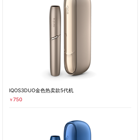
IQOS3DUO金色热卖款5代机
750
￥