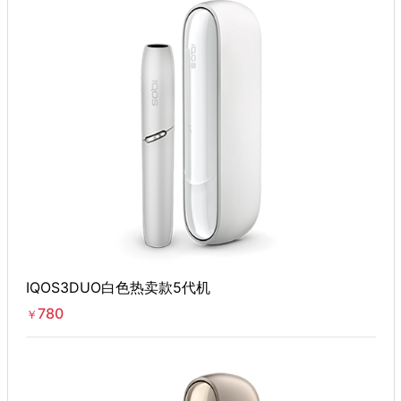
IQOS3DUO白色热卖款5代机
780
￥