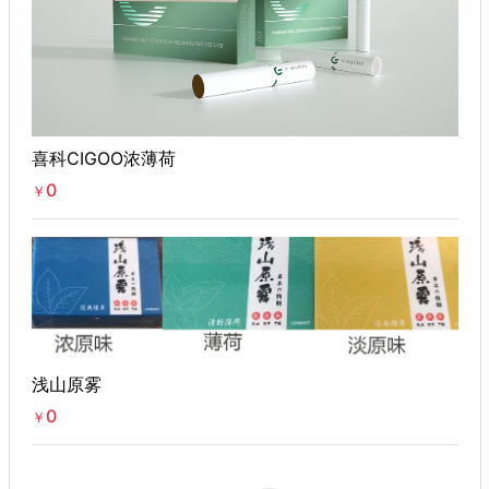
喜科CIGOO浓薄荷
0
￥
浅山原雾
0
￥