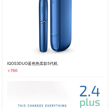
IQOS3DUO蓝色热卖款5代机
760
￥