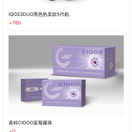
IQOS3DUO黑色热卖款5代机
780
￥
喜科CIGOO蓝莓爆珠
0
￥