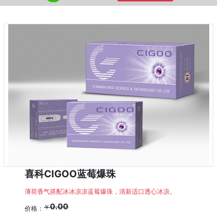
喜科CIGOO蓝莓爆珠
薄荷香气搭配冰冰凉凉蓝莓爆珠，清新适口透心冰凉。
0.00
￥
价格：