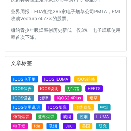
业界周报：FDA拒绝295家电子烟草公司PMTA，PMI
收购Vectura74.77%的股票。
纽约青少年吸烟率创历史新低：仅3%，电子烟草使用
率首次下降。
文章标签
IQOS电子烟
IQOS ILUMA
IQOS维修
IQOS保养
IQOS说明
万宝路
HEETS
IQOS设备
烟弹
IQOS2.4Plus
烟草
IQOS使用说明
IQOS烟弹
传统卷烟
中烟
薄荷烟弹
蓝莓烟弹
戒烟
控烟
ILUMA
电子烟
fda
吸烟
Juul
美国
研究