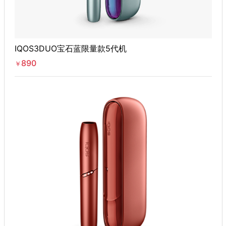
IQOS3DUO宝石蓝限量款5代机
890
￥