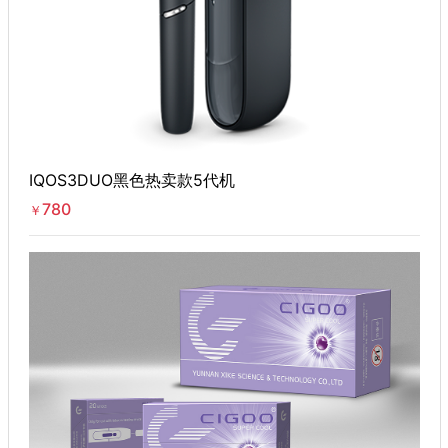
IQOS3DUO黑色热卖款5代机
780
￥