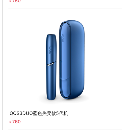
750
￥
IQOS3DUO蓝色热卖款5代机
760
￥