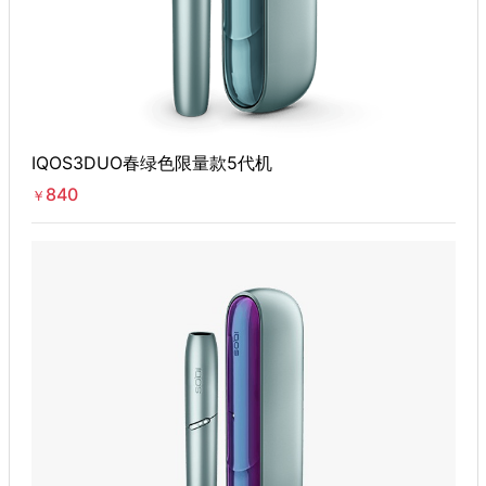
IQOS3DUO春绿色限量款5代机
840
￥