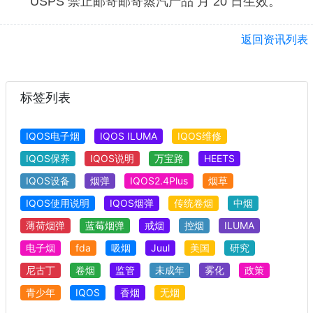
USPS 禁止邮寄邮寄蒸汽产品 月 20 日生效。
返回资讯列表
标签列表
IQOS电子烟
IQOS ILUMA
IQOS维修
IQOS保养
IQOS说明
万宝路
HEETS
IQOS设备
烟弹
IQOS2.4Plus
烟草
IQOS使用说明
IQOS烟弹
传统卷烟
中烟
薄荷烟弹
蓝莓烟弹
戒烟
控烟
ILUMA
电子烟
fda
吸烟
Juul
美国
研究
尼古丁
卷烟
监管
未成年
雾化
政策
青少年
IQOS
香烟
无烟